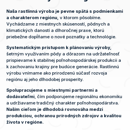
Naša rastlinná výroba je pevne spätá s podmienkami
a charakterom regiónu,
v ktorom pôsobíme.
Vychádzame z miestnych skúseností, pôdnych a
klimatických daností a dlhoročnej praxe, ktorú
priebežne dopĺňame o nové poznatky a technológie.
Systematickým prístupom k plánovaniu výroby,
šetrným využívaním pôdy a dôrazom na udržateľnosť
prispievame k stabilnej poľnohospodárskej produkcii a
k zachovaniu krajiny pre budúce generácie. Rastlinnú
výrobu vnímame ako prirodzenú súčasť rozvoja
regiónu aj jeho dlhodobej prosperity.
Spolupracujeme s miestnymi partnermi a
dodávateľmi
, čím podporujeme regionálnu ekonomiku
a udržiavame tradičný charakter poľnohospodárstva.
Naším cieľom je dlhodobá rovnováha medzi
produkciou, ochranou prírodných zdrojov a kvalitou
života v regióne.