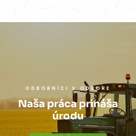
ODBORNÍCI V ODBORE
Naša práca prináša
úrodu