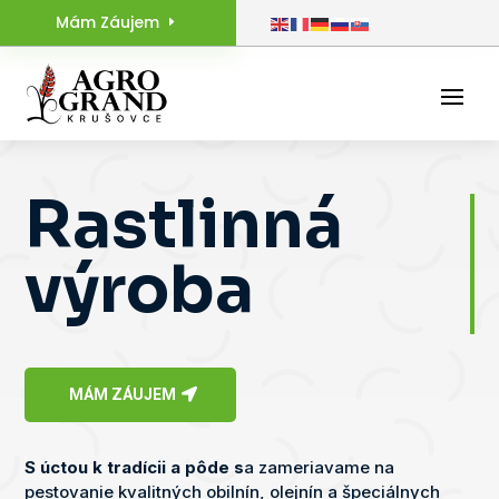
Mám Záujem
Rastlinná
výroba
MÁM ZÁUJEM
S úctou k tradícii a pôde s
a zameriavame na
pestovanie kvalitných obilnín, olejnín a špeciálnych