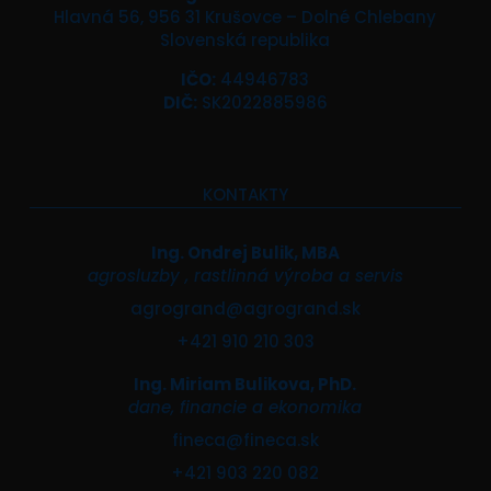
Hlavná 56, 956 31 Krušovce – Dolné Chlebany
Slovenská republika
IČO:
44946783
DIČ:
SK2022885986
KONTAKTY
Ing. Ondrej Bulik, MBA
agrosluzby , rastlinná výroba a servis
agrogrand@agrogrand.sk
+421 910 210 303
Ing. Miriam Bulikova, PhD.
dane, financie a ekonomika
fineca@fineca.sk
+421 903 220 082