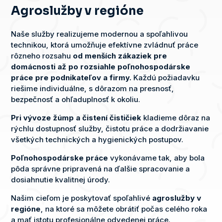
Agroslužby v regióne
Naše služby realizujeme modernou a spoľahlivou
technikou, ktorá umožňuje efektívne zvládnuť práce
rôzneho rozsahu
od menších zákaziek pre
domácnosti až po rozsiahle poľnohospodárske
práce pre podnikateľov a firmy.
Každú požiadavku
riešime individuálne, s dôrazom na presnosť,
bezpečnosť a ohľaduplnosť k okoliu.
Pri vývoze žúmp a čistení čističiek
kladieme dôraz na
rýchlu dostupnosť služby, čistotu práce a dodržiavanie
všetkých technických a hygienických postupov.
Poľnohospodárske práce
vykonávame tak, aby bola
pôda správne pripravená na ďalšie spracovanie a
dosiahnutie kvalitnej úrody.
Našim cieľom je poskytovať spoľahlivé
agroslužby
v
regióne
, na ktoré sa môžete obrátiť počas celého roka
a mať istotu profesionálne odvedenej práce.