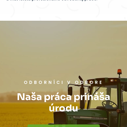
ODBORNÍCI V ODBORE
Naša práca prináša
úrodu