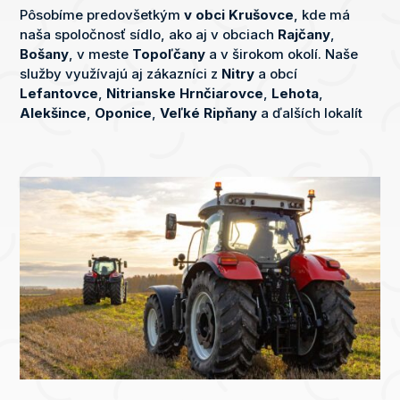
Pôsobíme predovšetkým
v
obci
Krušovce
, kde má
naša spoločnosť sídlo, ako aj v obciach
Rajčany
,
Bošany
, v meste
Topoľčany
a v širokom okolí. Naše
služby využívajú aj zákazníci z
Nitry
a obcí
Lefantovce
,
Nitrianske
Hrnčiarovce
,
Lehota
,
Alekšince
,
Oponice
,
Veľké
Ripňany
a ďalších lokalít